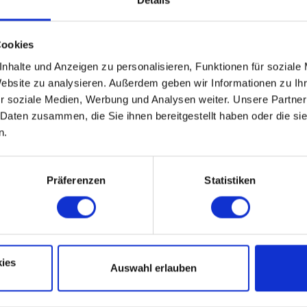
Cookies
nhalte und Anzeigen zu personalisieren, Funktionen für soziale
Website zu analysieren. Außerdem geben wir Informationen zu I
r soziale Medien, Werbung und Analysen weiter. Unsere Partner
 Daten zusammen, die Sie ihnen bereitgestellt haben oder die s
n.
schieden, so ist auch jede Hochzeit anders und d
g und jedes Foto ist einzigartig. Ich achte dara
 und die Kamera vergessen könnt und Euch ganz a
Präferenzen
Statistiken
Euren Tag einlassen könnt.
Kennenlern-Gespräch
spräch möchte ich viel über Euch und Eure Wün
ch umzusetzen und Euch und Eure Emotionen so
i einer Hochzeit sehr viele intime Momente geben
ies
Auswahl erlauben
gut verstehen und ihr ein gutes Gefühl habt, mich
wählen.