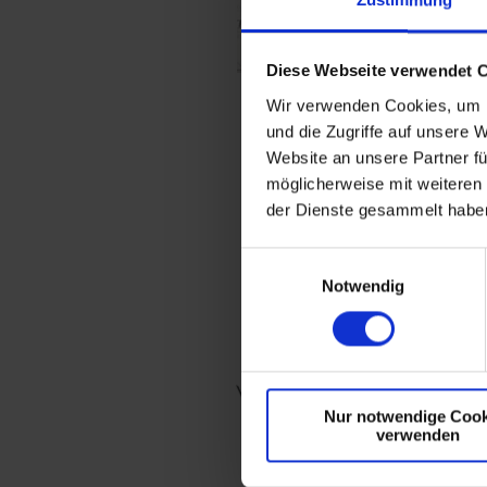
Diese Webseite verwendet 
Wir verwenden Cookies, um I
und die Zugriffe auf unsere 
Website an unsere Partner fü
möglicherweise mit weiteren
der Dienste gesammelt habe
Jedes Paar ist ver
Jede Hochzeitsbegleitun
Einwilligungsauswahl
rücken, damit Ihr mich
Notwendig
Bei unserem ersten Ge
Vorstellungen bestmögli
festzuhalten. Da es be
Nur notwendige Cook
verwenden
wichtig, dass wir uns 