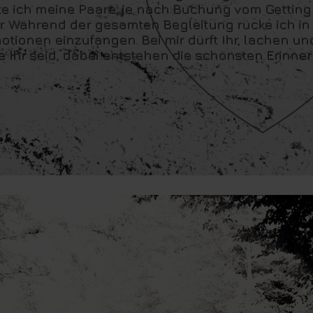
te ich meine Paare, je nach Buchung vom Getting
ier. Während der gesamten Begleitung rücke ich in
onen einzufangen. Bei mir dürft Ihr, lachen und
ie Ihr seid, dabei entstehen die schönsten Erinn