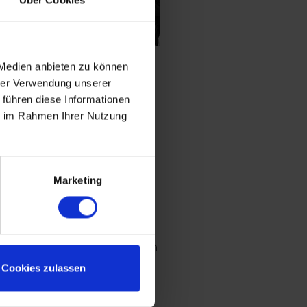
 Medien anbieten zu können
hrer Verwendung unserer
 führen diese Informationen
ie im Rahmen Ihrer Nutzung
as ist auch gut so!
uf in den Hintergrund zu
uf Euch, Eure Gäste und
Marketing
sche erfahren, um Eure
 authentisch wie möglich
 wird, ist es auch sehr
Cookies zulassen
 als Eure Fotografin zu